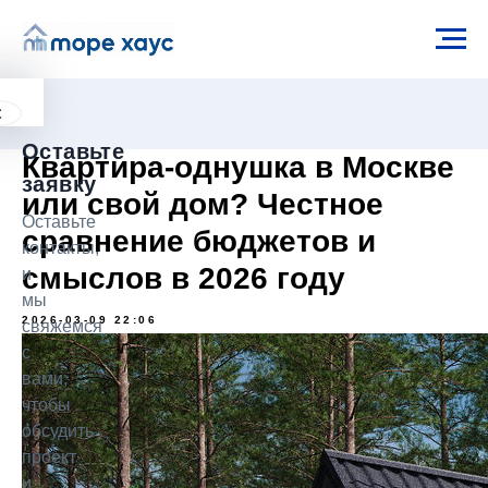
×
Оставьте
Квартира-однушка в Москве
заявку
или свой дом? Честное
Оставьте
сравнение бюджетов и
контакты,
смыслов в 2026 году
и
мы
2026-03-09 22:06
свяжемся
с
вами,
чтобы
обсудить
проект
и