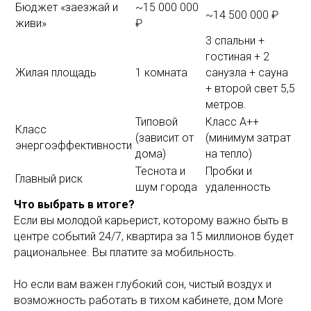
Бюджет «заезжай и
~15 000 000
~14 500 000 ₽
живи»
₽
3 спальни +
гостиная + 2
Жилая площадь
1 комната
санузла + сауна
+ второй свет 5,5
метров.
Типовой
Класс А++
Класс
(зависит от
(минимум затрат
энергоэффективности
дома)
на тепло)
Теснота и
Пробки и
Главный риск
шум города
удаленность
Что выбрать в итоге?
Если вы молодой карьерист, которому важно быть в
центре событий 24/7, квартира за 15 миллионов будет
рациональнее. Вы платите за мобильность.
Но если вам важен глубокий сон, чистый воздух и
возможность работать в тихом кабинете, дом More