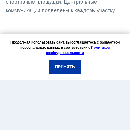
спортивные площадки. Центральные
коммуникации подведены к каждому участку.
Продолжая использовать сайт, вы соглашаетесь с обработкой
01
персональных данных в соответствии с
Политикой
конфиденциальности
ПРИНЯТЬ
50 минут от МКАД по скоростному
Новорижскому шоссе.