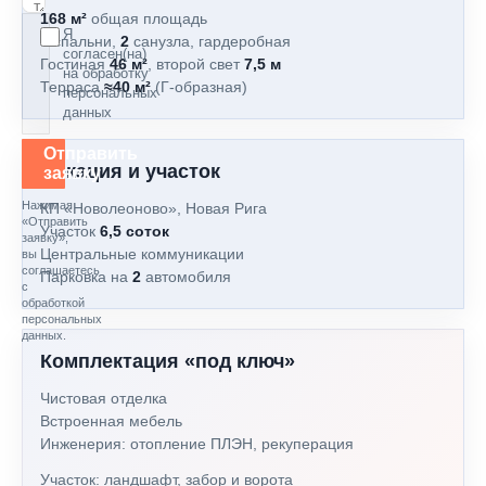
168 м²
общая площадь
Я
3
спальни,
2
санузла, гардеробная
согласен(на)
Гостиная
46 м²
, второй свет
7,5 м
на обработку
Терраса
≈40 м²
(Г‑образная)
персональных
данных
Отправить
Локация и участок
заявку
Нажимая
КП «Новолеоново», Новая Рига
«Отправить
Участок
6,5 соток
заявку»,
Центральные коммуникации
вы
соглашаетесь
Парковка на
2
автомобиля
с
обработкой
персональных
данных.
Комплектация «под ключ»
Чистовая отделка
Встроенная мебель
Инженерия: отопление ПЛЭН, рекуперация
Участок: ландшафт, забор и ворота