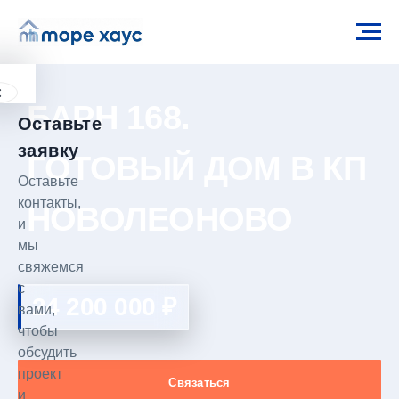
×
БАРН 168.
Оставьте
заявку
ГОТОВЫЙ ДОМ В КП
Оставьте
контакты,
НОВОЛЕОНОВО
и
мы
свяжемся
с
24 200 000 ₽
вами,
чтобы
обсудить
проект
Связаться
и