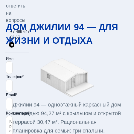
ответить
на
вопросы.
ДОМ ДЖИЛИИ 94 — ДЛЯ
+7 499 647-
63-67
ЖИЗНИ И ОТДЫХА
Имя
Телефон*
Email*
Джилии 94 — одноэтажный каркасный дом
площадью 94,27 м² с крыльцом и открытой
Комментарий
террасой 30,47 м². Рациональная
планировка для семьи: три спальни,