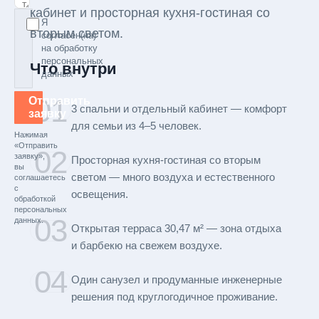
кабинет и просторная кухня-гостиная со
Я
вторым светом.
согласен(на)
на обработку
персональных
Что внутри
данных
01
Отправить
3 спальни и отдельный кабинет — комфорт
заявку
для семьи из 4–5 человек.
Нажимая
«Отправить
02
заявку»,
Просторная кухня-гостиная со вторым
вы
светом — много воздуха и естественного
соглашаетесь
с
освещения.
обработкой
персональных
03
данных.
Открытая терраса 30,47 м² — зона отдыха
и барбекю на свежем воздухе.
04
Один санузел и продуманные инженерные
решения под круглогодичное проживание.