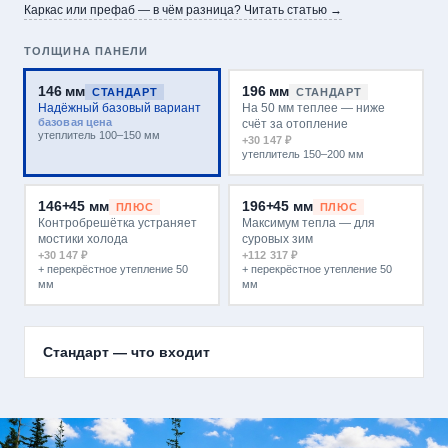
Каркас или префаб — в чём разница? Читать статью →
ТОЛЩИНА ПАНЕЛИ
146 мм
196 мм
СТАНДАРТ
СТАНДАРТ
Надёжный базовый вариант
На 50 мм теплее — ниже
базовая цена
счёт за отопление
утеплитель 100–150 мм
+30 147 ₽
утеплитель 150–200 мм
146+45 мм
196+45 мм
ПЛЮС
ПЛЮС
Контробрешётка устраняет
Максимум тепла — для
мостики холода
суровых зим
+30 147 ₽
+112 317 ₽
+ перекрёстное утепление 50
+ перекрёстное утепление 50
мм
мм
▾
Стандарт — что входит