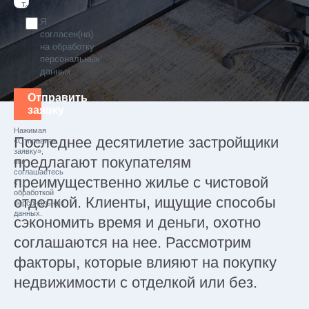
Я
согласен(на)
на обработку
персональных
данных
Отправить
заявку
Нажимая
Последнее десятилетие застройщики
«Отправить
заявку»,
предлагают покупателям
вы
соглашаетесь
преимущественно жилье с чистовой
с
обработкой
отделкой. Клиенты, ищущие способы
персональных
данных.
сэкономить время и деньги, охотно
соглашаются на нее. Рассмотрим
факторы, которые влияют на покупку
недвижимости с отделкой или без.