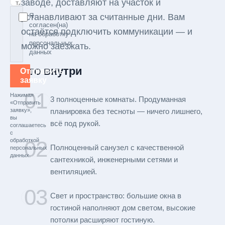
заводе, доставляют на участок и
устанавливают за считанные дни. Вам
Я
согласен(на)
остаётся подключить коммуникации — и
на обработку
персональных
можно заезжать.
данных
Что внутри
Отправить
заявку
01
Нажимая
3 полноценные комнаты. Продуманная
«Отправить
заявку»,
планировка без тесноты — ничего лишнего,
вы
всё под рукой.
соглашаетесь
с
02
обработкой
Полноценный санузел с качественной
персональных
данных.
сантехникой, инженерными сетями и
вентиляцией.
03
Свет и пространство: большие окна в
гостиной наполняют дом светом, высокие
потолки расширяют гостиную.